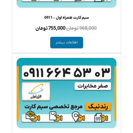
سیم کارت همراه اول – 0911
قیمت
قیمت
968,000
تومان
755,000
تومان
اصلی
فعلی
اطلاعات بیشتر
968,000 تومان
755,000 تومان
بود.
است.