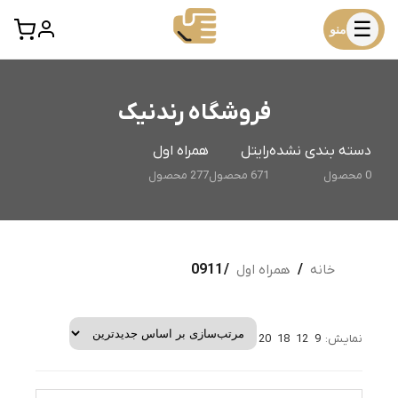
☰
منو
فروشگاه رندنیک
دسته بندی نشده
رایتل
همراه اول
0 محصول
671 محصول
277 محصول
خانه
/
همراه اول
/ 0911
نمایش:
9
12
18
20