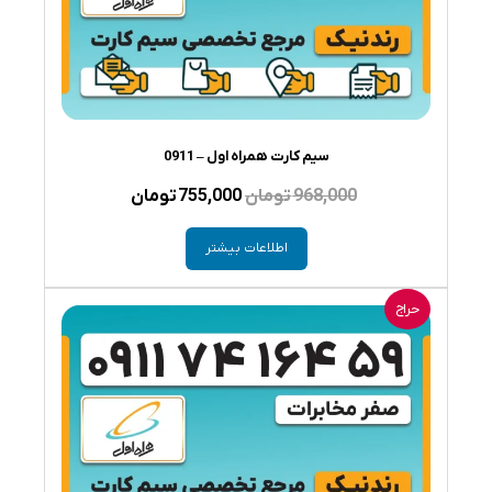
سیم کارت همراه اول – 0911
قیمت
قیمت
968,000
تومان
755,000
تومان
اصلی
فعلی
اطلاعات بیشتر
968,000 تومان
755,000 تومان
بود.
است.
حراج