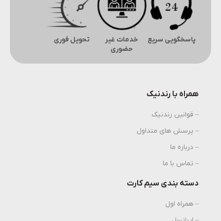
پاسخگویی سریع
خدمات غیر
تحویل فوری
حضوری
همراه با رندنیک
– قوانین رندنیک
– پرسش های متداول
– درباره ما
– تماس با ما
دسته بندی سیم کارت
– همراه اول
– ایرانسل