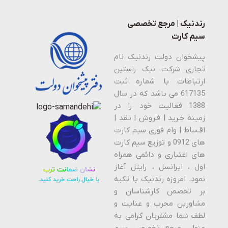
رندنیک | مرجع تخصصی
سیم کارت
پیشخوان دولت رندنیک نام
تجاری شرکت نیک راستین
ارتباطات با شماره ثبت
617135 می باشد که در سال
1388 فعالیت خود را در
زمینه خـرید | فـروش | نـقد |
اقـساط | وام فوری سیم کارت
های 0912 و توزیع سیم کارت
های اعتباری و دائمی همراه
اول ، ایرانسل ، رایتل آغاز
نمود. امروزه رندنیک با تکیه
بر تخصص کارشناسان و
مشاورین مجرب و عنایت و
لطف شما مشتریان گرامی به