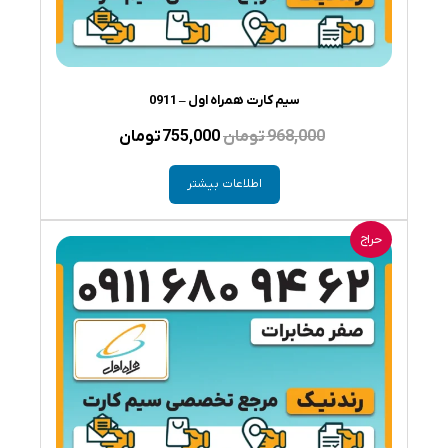
سیم کارت همراه اول – 0911
قیمت
قیمت
968,000
تومان
755,000
تومان
اصلی
فعلی
اطلاعات بیشتر
968,000 تومان
755,000 تومان
بود.
است.
حراج