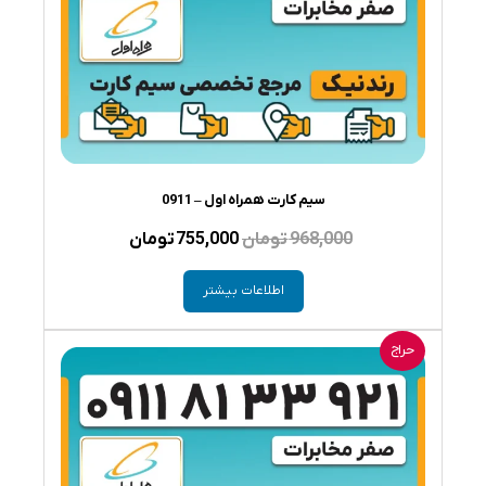
سیم کارت همراه اول – 0911
قیمت
قیمت
968,000
تومان
755,000
تومان
اصلی
فعلی
اطلاعات بیشتر
968,000 تومان
755,000 تومان
بود.
است.
حراج