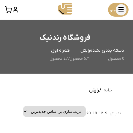
☰
منو
فروشگاه رندنیک
دسته بندی نشده
رایتل
همراه اول
0 محصول
671 محصول
277 محصول
خانه
/ رایتل
نمایش:
9
12
18
20