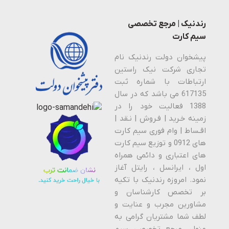
رندنیک | مرجع تخصصی
سیم کارت
پیشخوان دولت رندنیک نام
تجاری شرکت نیک راستین
ارتباطات با شماره ثبت
617135 می باشد که در سال
1388 فعالیت خود را در
زمینه خـرید | فـروش | نـقد |
اقـساط | وام فوری سیم کارت
های 0912 و توزیع سیم کارت
های اعتباری و دائمی همراه
اول ، ایرانسل ، رایتل آغاز
نمود. امروزه رندنیک با تکیه
بر تخصص کارشناسان و
مشاورین مجرب و عنایت و
لطف شما مشتریان گرامی به