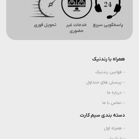
پاسخگویی سریع
خدمات غیر
تحویل فوری
حضوری
همراه با رندنیک
– قوانین رندنیک
– پرسش های متداول
– درباره ما
– تماس با ما
دسته بندی سیم کارت
– همراه اول
– ایرانسل