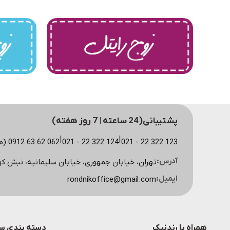
پشتیبانی(24 ساعته | 7 روز هفته)
|
|
123 322 22 - 021
124 322 22 - 021
062 62 63 0912 (مشاوره سایت)
آدرس:
تهران، خیابان جمهوری، خیابان سلیمانیه، نبش کوچه اسکویی، پلاک
ایمیل:
rondnikoffice@gmail.com
همراه با رندنیک
دسته بندی سی