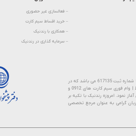
– فعالسازی غیر حضوری
– خرید اقساط سیم کارت
– همکاری با رندنیک
– سرمایه گذاری در رندنیک
پیشخوان دولت رندنیک نام تجاری شرکت نیک راستین ارتباطات با شماره ثبت 617135 می باشد که در
سال 1388 فعالیت خود را در زمینه خـرید | فـروش | نـقد | اقـساط | وام فوری سیم کارت های 0912 و
آغاز نمود. امروزه رندنیک با تکیه بر
ان گرامی به عنوان مرجع تخصصی