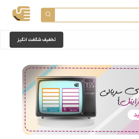
تخفیف شگفت انگیز