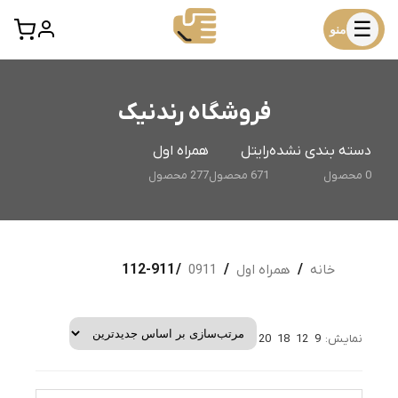
☰
منو
فروشگاه رندنیک
دسته بندی نشده
رایتل
همراه اول
0 محصول
671 محصول
277 محصول
خانه
/
همراه اول
/
0911
/ 911-112
نمایش:
9
12
18
20