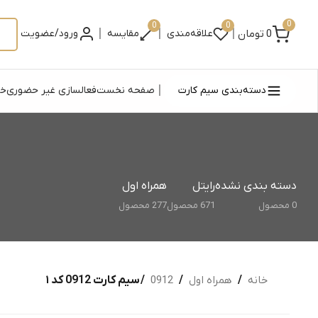
0
0
0
|
|
|
0
تومان
علاقه‌مندی
مقایسه
ورود/عضویت
|
دسته‌بندی سیم کارت
صفحه نخست
فعالسازی غیر حضوری
خر
دسته بندی نشده
رایتل
همراه اول
0 محصول
671 محصول
277 محصول
خانه
/
همراه اول
/
0912
/ سیم کارت 0912 کد ۱