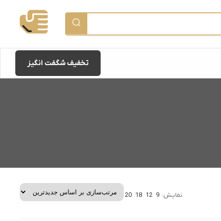
تخفیف شگفت انگیز
نمایش:
9
12
18
20