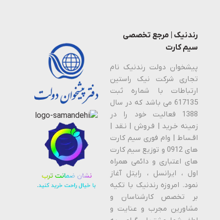
رندنیک | مرجع تخصصی
سیم کارت
پیشخوان دولت رندنیک نام
تجاری شرکت نیک راستین
ارتباطات با شماره ثبت
617135 می باشد که در سال
1388 فعالیت خود را در
زمینه خـرید | فـروش | نـقد |
اقـساط | وام فوری سیم کارت
های 0912 و توزیع سیم کارت
های اعتباری و دائمی همراه
اول ، ایرانسل ، رایتل آغاز
نمود. امروزه رندنیک با تکیه
بر تخصص کارشناسان و
مشاورین مجرب و عنایت و