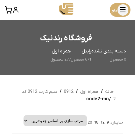
☰
منو
فروشگاه رندنیک
دسته بندی نشده
رایتل
همراه اول
0 محصول
671 محصول
277 محصول
خانه
/
همراه اول
/
0912
/
سیم کارت 0912 کد
/ code2-mn
2
نمایش:
9
12
18
20