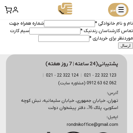
☰
منو
نام و نام خانوادگی *
شماره همراه جهت
تماس کارشناسان رندنیک *
سیم کارت
موردنظر برای خریداری *
ارسال
پشتیبانی(24 ساعته | 7 روز هفته)
|
124 322 22 - 021
|
123 322 22 - 021
062 62 63 0912 (مشاوره سایت)
آدرس:
تهران، خیابان جمهوری، خیابان سلیمانیه، نبش کوچه
اسکویی، پلاک 76، دفتر پیشخوان دولت
ایمیل:
rondnikoffice@gmail.com