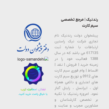
رندنیک | مرجع تخصصی
سیم کارت
پیشخوان دولت رندنیک نام
تجاری شرکت نیک راستین
ارتباطات با شماره ثبت
617135 می باشد که در سال
1388 فعالیت خود را در
زمینه خـرید | فـروش | نـقد |
اقـساط | وام فوری سیم کارت
های 0912 و توزیع سیم کارت
های اعتباری و دائمی همراه
اول ، ایرانسل ، رایتل آغاز
نمود. امروزه رندنیک با تکیه
بر تخصص کارشناسان و
مشاورین مجرب و عنایت و