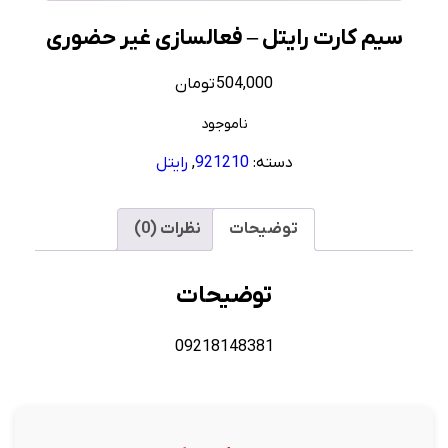
سیم کارت رایتل – فعالسازی غیر حضوری
504,000
تومان
ناموجود
دسته:
921210
,
رایتل
توضیحات
نظرات (0)
توضیحات
09218148381