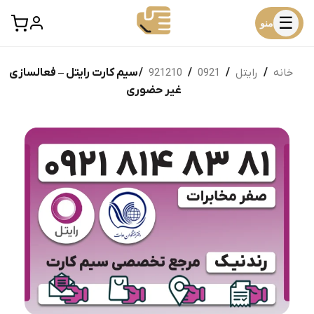
☰
منو
خانه
/
رایتل
/
0921
/
921210
/ سیم کارت رایتل – فعالسازی
غیر حضوری