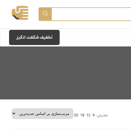
تخفیف شگفت انگیز
نمایش:
9
12
18
20