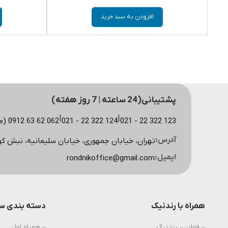
افزودن به سبد خرید
پشتیبانی(24 ساعته | 7 روز هفته)
|
|
123 322 22 - 021
124 322 22 - 021
062 62 63 0912 (مشاوره سایت)
آدرس:
تهران، خیابان جمهوری، خیابان سلیمانیه، نبش کوچه اسکویی، پلاک
ایمیل:
rondnikoffice@gmail.com
همراه با رندنیک
دسته بندی سی
– قوانین رندنیک
– همراه اول