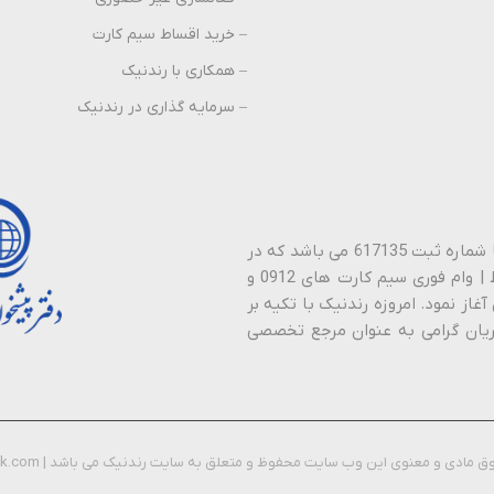
– خرید اقساط سیم کارت
– همکاری با رندنیک
– سرمایه گذاری در رندنیک
پیشخوان دولت رندنیک نام تجاری شرکت نیک راستین ارتباطات با شماره ثبت 617135 می باشد که در
سال 1388 فعالیت خود را در زمینه خـرید | فـروش | نـقد | اقـساط | وام فوری سیم کارت های 0912 و
آغاز نمود. امروزه رندنیک با تکیه بر
ان گرامی به عنوان مرجع تخصصی
 مادی و معنوی این وب سایت محفوظ و متعلق به سایت رندنیک می باشد | rondnik.com ©