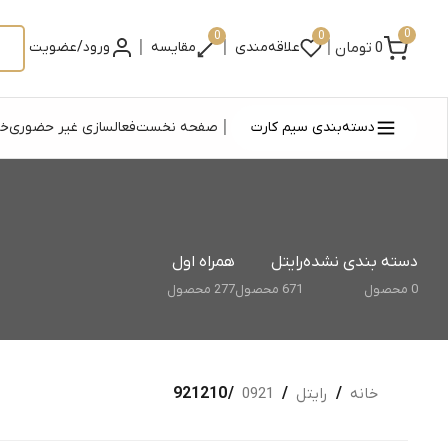
0
0
0
|
|
|
0
تومان
علاقه‌مندی
مقایسه
ورود/عضویت
|
دسته‌بندی سیم کارت
صفحه نخست
فعالسازی غیر حضوری
خر
دسته بندی نشده
رایتل
همراه اول
0 محصول
671 محصول
277 محصول
خانه
/
رایتل
/
0921
/ 921210