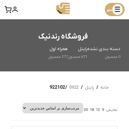
☰
منو
فروشگاه رندنیک
دسته بندی نشده
رایتل
همراه اول
0 محصول
671 محصول
277 محصول
خانه
/
رایتل
/
0922
/ 922102
نمایش:
9
12
18
20