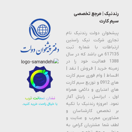
رندنیک | مرجع تخصصی
سیم کارت
پیشخوان دولت رندنیک نام
تجاری شرکت نیک راستین
ارتباطات با شماره ثبت
617135 می باشد که در سال
1388 فعالیت خود را در
زمینه خـرید | فـروش | نـقد |
اقـساط | وام فوری سیم کارت
های 0912 و توزیع سیم کارت
های اعتباری و دائمی همراه
اول ، ایرانسل ، رایتل آغاز
نمود. امروزه رندنیک با تکیه
بر تخصص کارشناسان و
مشاورین مجرب و عنایت و
لطف شما مشتریان گرامی به