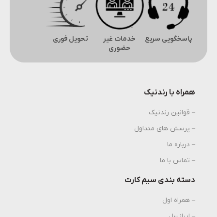
پاسخگویی سریع
خدمات غیر
تحویل فوری
حضوری
همراه با رندنیک
– قوانین رندنیک
– پرسش های متداول
– درباره ما
– تماس با ما
دسته بندی سیم کارت
– همراه اول
– ایرانسل