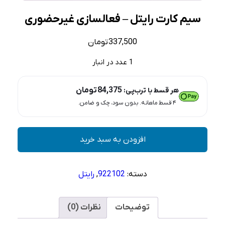
سیم کارت رایتل – فعالسازی غیرحضوری
337,500
تومان
1 عدد در انبار
84,375
تومان
هر قسط با ترب‌پی:
۴ قسط ماهانه. بدون سود، چک و ضامن.
سیم
افزودن به سبد خرید
کارت
رایتل
–
دسته:
922102
,
رایتل
فعالسازی
غیرحضوری
عدد
توضیحات
نظرات (0)