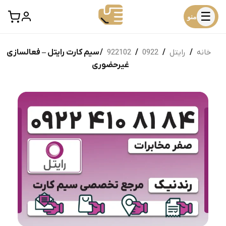
☰
منو
خانه
/
رایتل
/
0922
/
922102
/ سیم کارت رایتل – فعالسازی
غیرحضوری