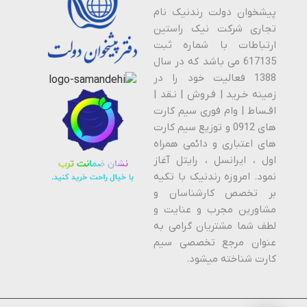
پیشخوان دولت رندنیک نام
تجاری شرکت نیک راستین
ارتباطات با شماره ثبت
617135 می باشد که در سال
1388 فعالیت خود را در
زمینه خـرید | فـروش | نـقد |
اقـساط | وام فوری سیم کارت
های 0912 و توزیع سیم کارت
های اعتباری و دائمی همراه
اول ، ایرانسل ، رایتل آغاز
نمود. امروزه رندنیک با تکیه
بر تخصص کارشناسان و
مشاورین مجرب و عنایت و
لطف شما مشتریان گرامی به
عنوان مرجع تخصصی سیم
کارت شناخته میشود.