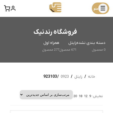
☰
منو
فروشگاه رندنیک
دسته بندی نشده
رایتل
همراه اول
0 محصول
671 محصول
277 محصول
خانه
/
رایتل
/
0923
/ 923103
نمایش:
9
12
18
20