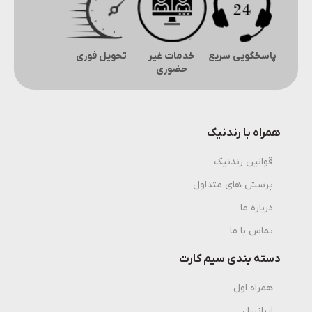
پاسخگویی سریع
خدمات غیر
تحویل فوری
حضوری
همراه با رندنیک
– قوانین رندنیک
– پرسش های متداول
– درباره ما
– تماس با ما
دسته بندی سیم کارت
– همراه اول
– ایرانسل