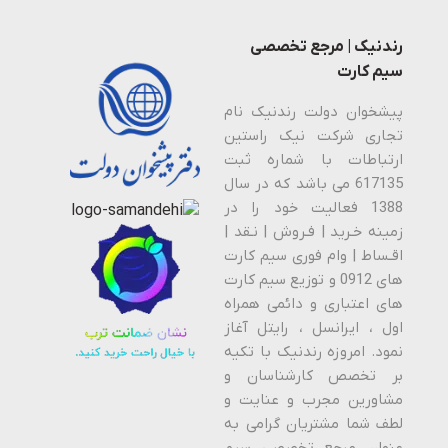
رندنیک | مرجع تخصصی
سیم کارت
پیشخوان دولت رندنیک نام
تجاری شرکت نیک راستین
ارتباطات با شماره ثبت
617135 می باشد که در سال
1388 فعالیت خود را در
زمینه خـرید | فـروش | نـقد |
اقـساط | وام فوری سیم کارت
های 0912 و توزیع سیم کارت
های اعتباری و دائمی همراه
اول ، ایرانسل ، رایتل آغاز
نمود. امروزه رندنیک با تکیه
بر تخصص کارشناسان و
مشاورین مجرب و عنایت و
لطف شما مشتریان گرامی به