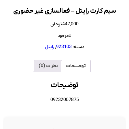
سیم کارت رایتل – فعالسازی غیر حضوری
447,000
تومان
ناموجود
دسته:
923103
,
رایتل
توضیحات
نظرات (0)
توضیحات
09232007875