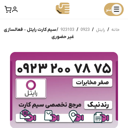
☰
منو
خانه
/
رایتل
/
0923
/
923103
/ سیم کارت رایتل – فعالسازی
غیر حضوری