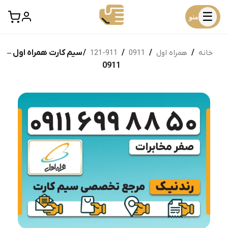
☰
منو
خانه
/
همراه اول
/
0911
/
911-121
/ سیم کارت همراه اول –
0911