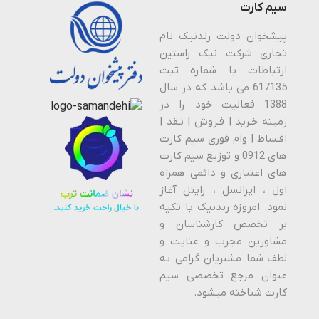
سیم کارت
پیشخوان دولت رندنیک نام
تجاری شرکت نیک راستین
ارتباطات با شماره ثبت
617135 می باشد که در سال
1388 فعالیت خود را در
زمینه خـرید | فـروش | نـقد |
اقـساط | وام فوری سیم کارت
های 0912 و توزیع سیم کارت
های اعتباری و دائمی همراه
اول ، ایرانسل ، رایتل آغاز
نمود. امروزه رندنیک با تکیه
بر تخصص کارشناسان و
مشاورین مجرب و عنایت و
لطف شما مشتریان گرامی به
عنوان مرجع تخصصی سیم
کارت شناخته میشود.