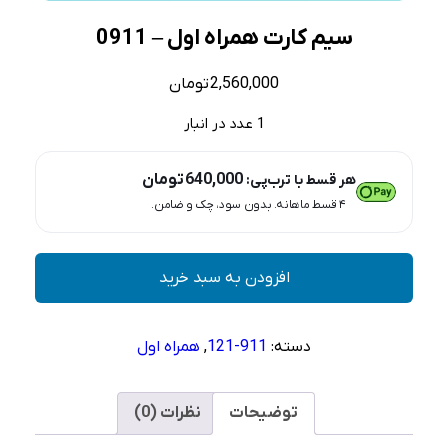
سیم کارت همراه اول – 0911
2,560,000
تومان
1 عدد در انبار
640,000
تومان
هر قسط با ترب‌پی:
۴ قسط ماهانه. بدون سود، چک و ضامن.
سیم
افزودن به سبد خرید
کارت
همراه
اول
دسته:
911-121
,
همراه اول
–
0911
عدد
توضیحات
نظرات (0)