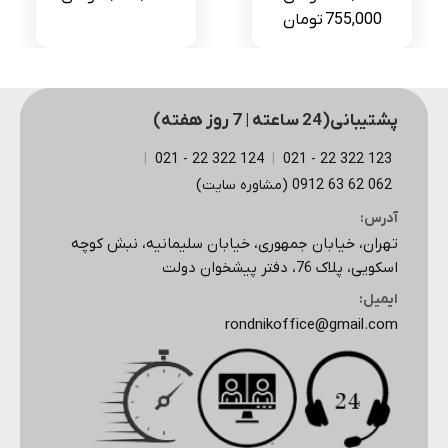
قیمت
قیمت
755,000
تومان
اصلی
فعلی
968,000 تومان
755,000 تومان
بود.
است.
پشتیبانی(24 ساعته | 7 روز هفته)
|
124 322 22 - 021
|
123 322 22 - 021
062 62 63 0912 (مشاوره سایت)
آدرس:
تهران، خیابان جمهوری، خیابان سلیمانیه، نبش کوچه
اسکویی، پلاک 76، دفتر پیشخوان دولت
ایمیل:
rondnikoffice@gmail.com