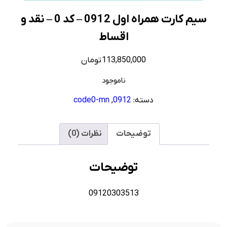
سیم کارت همراه اول 0912 – کد 0 – نقد و
اقساط
113,850,000
تومان
ناموجود
دسته:
0912
,
code0-mn
توضیحات
نظرات (0)
توضیحات
09120303513