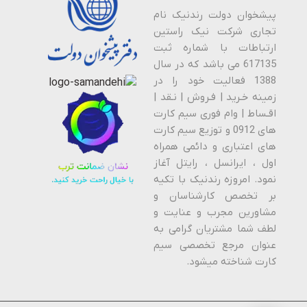
پیشخوان دولت رندنیک نام
تجاری شرکت نیک راستین
ارتباطات با شماره ثبت
617135 می باشد که در سال
1388 فعالیت خود را در
زمینه خـرید | فـروش | نـقد |
اقـساط | وام فوری سیم کارت
های 0912 و توزیع سیم کارت
های اعتباری و دائمی همراه
اول ، ایرانسل ، رایتل آغاز
نمود. امروزه رندنیک با تکیه
بر تخصص کارشناسان و
مشاورین مجرب و عنایت و
لطف شما مشتریان گرامی به
عنوان مرجع تخصصی سیم
کارت شناخته میشود.