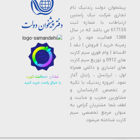
پیشخوان دولت رندنیک نام
تجاری شرکت نیک راستین
ارتباطات با شماره ثبت
617135 می باشد که در سال
1388 فعالیت خود را در
زمینه خـرید | فـروش | نـقد |
اقـساط | وام فوری سیم کارت
های 0912 و توزیع سیم کارت
های اعتباری و دائمی همراه
اول ، ایرانسل ، رایتل آغاز
نمود. امروزه رندنیک با تکیه
بر تخصص کارشناسان و
مشاورین مجرب و عنایت و
لطف شما مشتریان گرامی به
عنوان مرجع تخصصی سیم
کارت شناخته میشود.