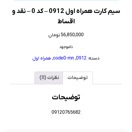
سیم کارت همراه اول 0912 – کد 0 – نقد و
اقساط
56,850,000
تومان
ناموجود
دسته:
0912
,
code0-mn
,
همراه اول
توضیحات
نظرات (0)
توضیحات
09120765682