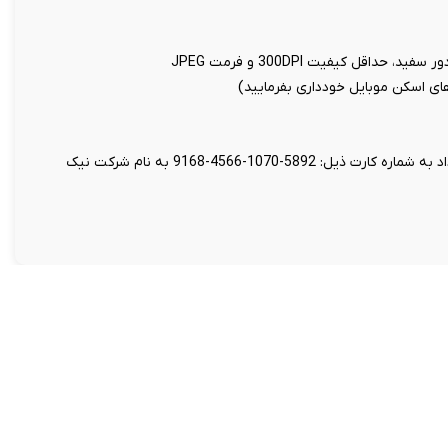
اقل کیفیت 300DPI و فرمت JPEG
 های اسکن موبایل خودداری بفرمایید)
واریز مبلغ 199 هزار تومان بابت هزینه تنظیم قرارداد به شماره کارت ذیل: 5892-1070-4566-9168 به نام شرکت نیک