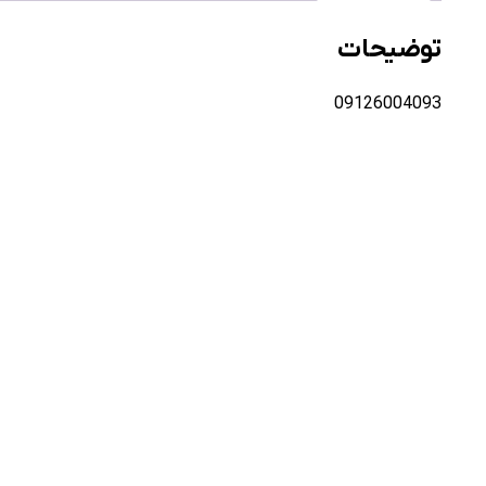
توضیحات
09126004093