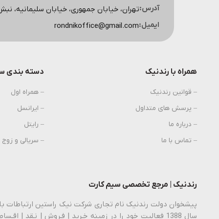
آدرس:
تهران، خیابان جمهوری، خیابان سلیمانیه، نبش کوچه اسکویی، پ
ایمیل:
rondnikoffice@gmail.com
همراه با رندنیک
دسته بندی سی
– قوانین رندنیک
– همراه اول
– پرسش های متداول
– ایرانسل
– درباره ما
– رایتل
– تماس با ما
– سریالی و زوج
رندنیک | مرجع تخصصی سیم کارت