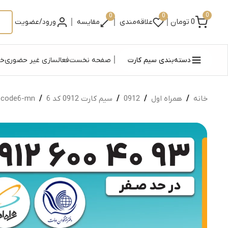
0
0
0
|
|
|
0
تومان
علاقه‌مندی
مقایسه
ورود/عضویت
|
دسته‌بندی سیم کارت
صفحه نخست
فعالسازی غیر حضوری
خر
خانه
/
همراه اول
/
0912
/
سیم کارت 0912 کد 6
/
code6-mn