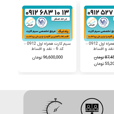
سیم کارت همراه اول 0912 –
سیم کارت همراه اول 0912 –
کد 6 – نقد و اقساط
87,4
تومان
96,600,000
تومان
قیمت
55,2
تومان
فعلی
87,450,000 تومان
55,200,000 تومان
است.