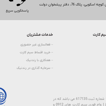
لاک 76، دفتر پیشخوان دولت
پاسخگویی سریع
م کارت
خدمات مشتریان
– فعالسازی غیر حضوری
– خرید اقساط سیم کارت
– همکاری با رندنیک
– سرمایه گذاری در رندنیک
پیشخوان دولت رندنیک نام تجاری شرکت نیک راستین ارتباطات با شماره ثبت 617135 می باشد که در
سال 1388 فعالیت خود را در زمینه خـرید | فـروش | نـقد | اقـساط | وام فوری سیم کارت های 0912 و