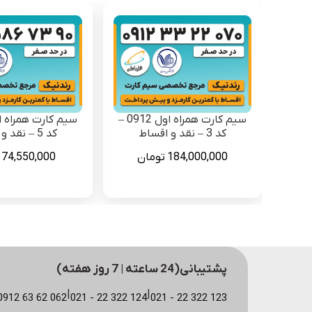
سیم کارت همراه اول 0912 –
کد 3 – نقد و اقساط
کد 5 – نقد و اقساط
184,000,000
تومان
74,550,000
پشتیبانی(24 ساعته | 7 روز هفته)
|
|
123 322 22 - 021
124 322 22 - 021
062 62 63 0912 (مشاوره سایت)