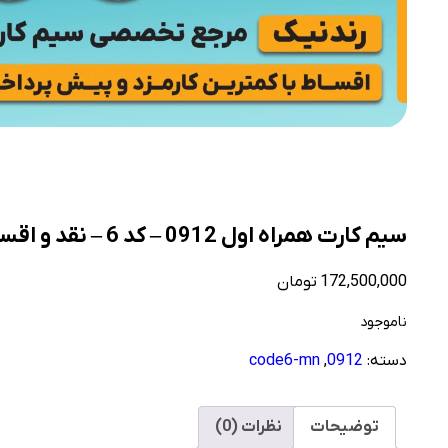
سیم کارت همراه اول 0912 – کد 6 – نقد و اقساط
172,500,000
تومان
ناموجود
دسته:
0912
,
code6-mn
توضیحات
نظرات (0)