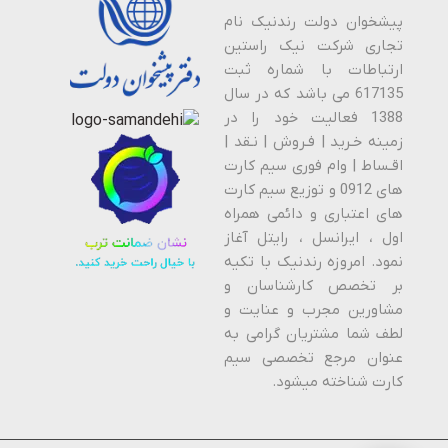
پیشخوان دولت رندنیک نام
تجاری شرکت نیک راستین
ارتباطات با شماره ثبت
617135 می باشد که در سال
1388 فعالیت خود را در
زمینه خـرید | فـروش | نـقد |
اقـساط | وام فوری سیم کارت
های 0912 و توزیع سیم کارت
های اعتباری و دائمی همراه
اول ، ایرانسل ، رایتل آغاز
نمود. امروزه رندنیک با تکیه
بر تخصص کارشناسان و
مشاورین مجرب و عنایت و
لطف شما مشتریان گرامی به
عنوان مرجع تخصصی سیم
کارت شناخته میشود.