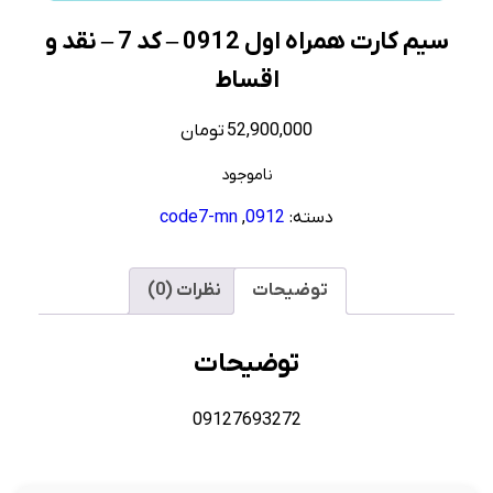
سیم کارت همراه اول 0912 – کد 7 – نقد و
اقساط
52,900,000
تومان
ناموجود
دسته:
0912
,
code7-mn
توضیحات
نظرات (0)
توضیحات
09127693272