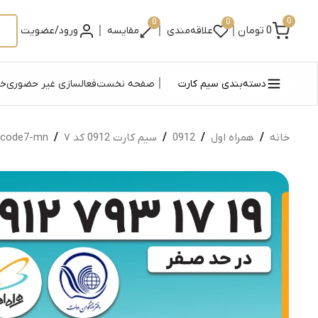
0
0
0
|
|
|
0
تومان
علاقه‌مندی
مقایسه
ورود/عضویت
|
دسته‌بندی سیم کارت
صفحه نخست
فعالسازی غیر حضوری
خر
خانه
/
همراه اول
/
0912
/
سیم کارت 0912 کد ۷
/
code7-mn