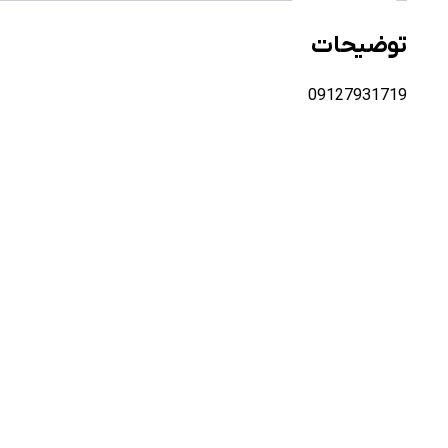
توضیحات
09127931719