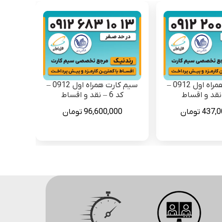
سیم کارت همراه اول 0912 –
سیم کارت همراه اول 0912 –
کد 6 – نقد و اقساط
437,0
تومان
96,600,000
تومان