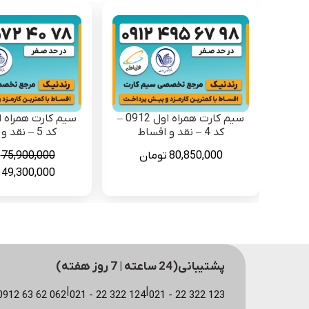
سیم کارت همراه اول 0912 –
کد 4 – نقد و اقساط
کد 5 – نقد و اقساط
80,850,000
تومان
75,900,000
قیمت
49,300,000
اصلی
0
بود.
پشتیبانی(24 ساعته | 7 روز هفته)
|
|
123 322 22 - 021
124 322 22 - 021
062 62 63 0912 (مشاوره سایت)