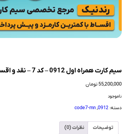
سیم کارت همراه اول 0912 – کد 7 – نقد و اقساط
55,200,000
تومان
ناموجود
دسته:
0912
,
code7-mn
توضیحات
نظرات (0)