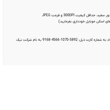
اقل کیفیت 300DPI و فرمت JPEG
 های اسکن موبایل خودداری بفرمایید)
واریز مبلغ 199 هزار تومان بابت هزینه تنظیم قرارداد به شماره کارت ذیل: 5892-1070-4566-9168 به نام شرکت نیک