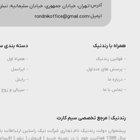
آدرس:
تهران، خیابان جمهوری، خیابان سلیمانیه، نبش کوچه اسکویی، پ
ایمیل:
rondnikoffice@gmail.com
همراه با رندنیک
دسته بندی سی
– قوانین رندنیک
– همراه اول
– پرسش های متداول
– ایرانسل
– درباره ما
– رایتل
– تماس با ما
– سریالی و زوج
رندنیک | مرجع تخصصی سیم کارت