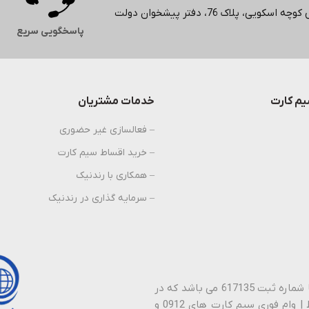
لاک 76، دفتر پیشخوان دولت
پاسخگویی سریع
م کارت
خدمات مشتریان
– فعالسازی غیر حضوری
– خرید اقساط سیم کارت
– همکاری با رندنیک
– سرمایه گذاری در رندنیک
پیشخوان دولت رندنیک نام تجاری شرکت نیک راستین ارتباطات با شماره ثبت 617135 می باشد که در
سال 1388 فعالیت خود را در زمینه خـرید | فـروش | نـقد | اقـساط | وام فوری سیم کارت های 0912 و