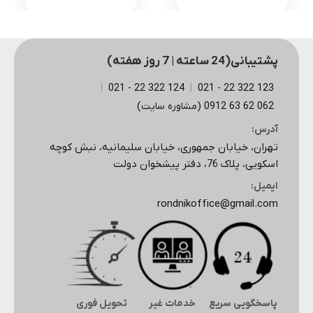
اصلی
فعلی
3,525,000 تومان
1,860,000 تومان
بود.
است.
پشتیبانی(24 ساعته | 7 روز هفته)
|
124 322 22 - 021
|
123 322 22 - 021
062 62 63 0912 (مشاوره سایت)
آدرس:
تهران، خیابان جمهوری، خیابان سلیمانیه، نبش کوچه
اسکویی، پلاک 76، دفتر پیشخوان دولت
ایمیل:
rondnikoffice@gmail.com
پاسخگویی سریع
خدمات غیر
تحویل فوری