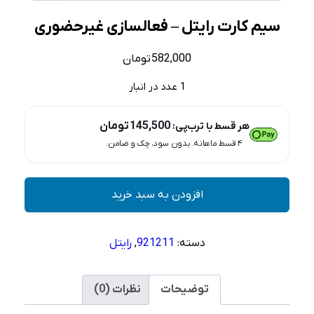
سیم کارت رایتل – فعالسازی غیرحضوری
582,000
تومان
1 عدد در انبار
145,500
تومان
هر قسط با ترب‌پی:
۴ قسط ماهانه. بدون سود، چک و ضامن.
سیم
افزودن به سبد خرید
کارت
رایتل
–
دسته:
921211
,
رایتل
فعالسازی
غیرحضوری
عدد
توضیحات
نظرات (0)