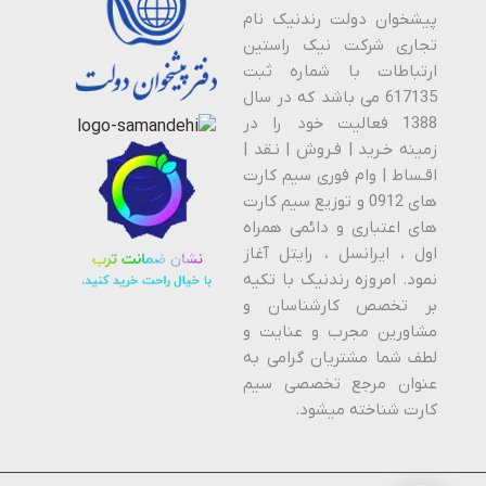
پیشخوان دولت رندنیک نام
تجاری شرکت نیک راستین
ارتباطات با شماره ثبت
617135 می باشد که در سال
1388 فعالیت خود را در
زمینه خـرید | فـروش | نـقد |
اقـساط | وام فوری سیم کارت
های 0912 و توزیع سیم کارت
های اعتباری و دائمی همراه
اول ، ایرانسل ، رایتل آغاز
نمود. امروزه رندنیک با تکیه
بر تخصص کارشناسان و
مشاورین مجرب و عنایت و
لطف شما مشتریان گرامی به
عنوان مرجع تخصصی سیم
کارت شناخته میشود.