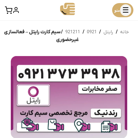
☰
منو
خانه
/
رایتل
/
0921
/
921211
/ سیم کارت رایتل – فعالسازی
غیرحضوری