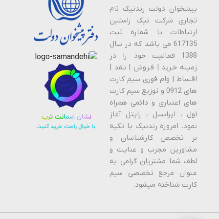
پیشخوان دولت رندنیک نام
تجاری شرکت نیک راستین
ارتباطات با شماره ثبت
617135 می باشد که در سال
1388 فعالیت خود را در
زمینه خـرید | فـروش | نـقد |
اقـساط | وام فوری سیم کارت
های 0912 و توزیع سیم کارت
های اعتباری و دائمی همراه
اول ، ایرانسل ، رایتل آغاز
نمود. امروزه رندنیک با تکیه
بر تخصص کارشناسان و
مشاورین مجرب و عنایت و
لطف شما مشتریان گرامی به
عنوان مرجع تخصصی سیم
کارت شناخته میشود.