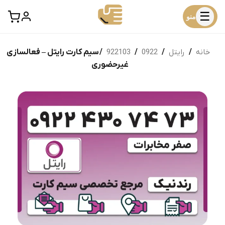
☰
منو
خانه
/
رایتل
/
0922
/
922103
/ سیم کارت رایتل – فعالسازی
غیرحضوری