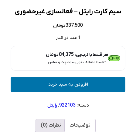
سیم کارت رایتل – فعالسازی غیرحضوری
337,500
تومان
1 عدد در انبار
84,375
تومان
هر قسط با ترب‌پی:
۴ قسط ماهانه. بدون سود، چک و ضامن.
سیم
افزودن به سبد خرید
کارت
رایتل
–
دسته:
922103
,
رایتل
فعالسازی
غیرحضوری
عدد
توضیحات
نظرات (0)