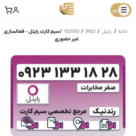
☰
منو
خانه
/
رایتل
/
0923
/
923105
/ سیم کارت رایتل – فعالسازی
غیر حضوری