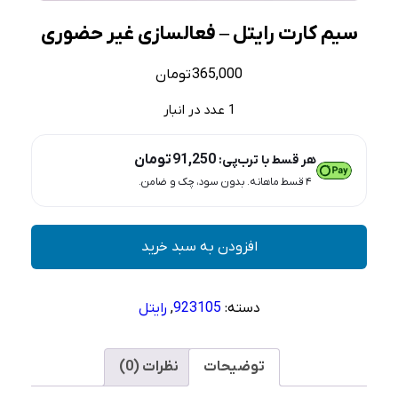
سیم کارت رایتل – فعالسازی غیر حضوری
365,000
تومان
1 عدد در انبار
91,250
تومان
هر قسط با ترب‌پی:
۴ قسط ماهانه. بدون سود، چک و ضامن.
سیم
افزودن به سبد خرید
کارت
رایتل
–
دسته:
923105
,
رایتل
فعالسازی
غیر
حضوری
توضیحات
نظرات (0)
عدد