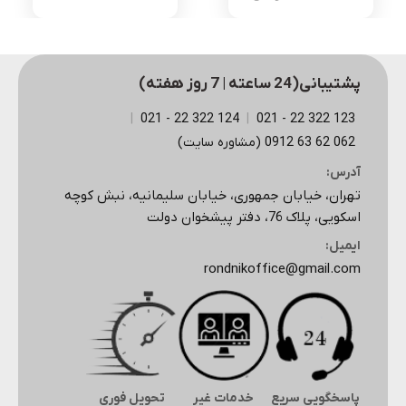
اصلی
فعلی
3,525,000 تومان
1,860,000 تومان
بود.
است.
پشتیبانی(24 ساعته | 7 روز هفته)
|
124 322 22 - 021
|
123 322 22 - 021
062 62 63 0912 (مشاوره سایت)
آدرس:
تهران، خیابان جمهوری، خیابان سلیمانیه، نبش کوچه
اسکویی، پلاک 76، دفتر پیشخوان دولت
ایمیل:
rondnikoffice@gmail.com
پاسخگویی سریع
خدمات غیر
تحویل فوری