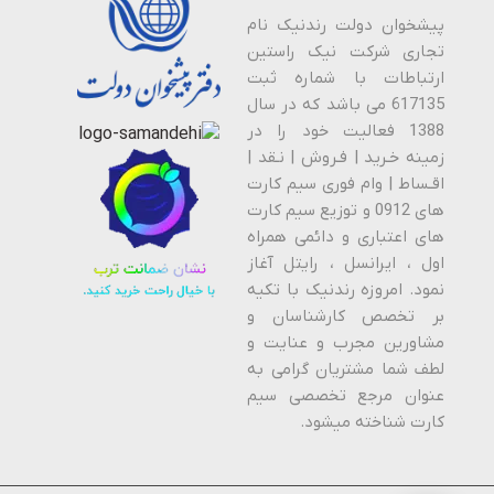
پیشخوان دولت رندنیک نام
تجاری شرکت نیک راستین
ارتباطات با شماره ثبت
617135 می باشد که در سال
1388 فعالیت خود را در
زمینه خـرید | فـروش | نـقد |
اقـساط | وام فوری سیم کارت
های 0912 و توزیع سیم کارت
های اعتباری و دائمی همراه
اول ، ایرانسل ، رایتل آغاز
نمود. امروزه رندنیک با تکیه
بر تخصص کارشناسان و
مشاورین مجرب و عنایت و
لطف شما مشتریان گرامی به
عنوان مرجع تخصصی سیم
کارت شناخته میشود.