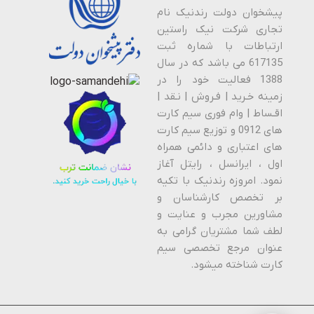
پیشخوان دولت رندنیک نام
تجاری شرکت نیک راستین
ارتباطات با شماره ثبت
617135 می باشد که در سال
1388 فعالیت خود را در
زمینه خـرید | فـروش | نـقد |
اقـساط | وام فوری سیم کارت
های 0912 و توزیع سیم کارت
های اعتباری و دائمی همراه
اول ، ایرانسل ، رایتل آغاز
نمود. امروزه رندنیک با تکیه
بر تخصص کارشناسان و
مشاورین مجرب و عنایت و
لطف شما مشتریان گرامی به
عنوان مرجع تخصصی سیم
کارت شناخته میشود.