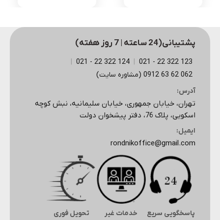
اصلی
فعلی
اصلی
فعلی
3,525,000 تومان
1,860,000 تومان
3,525,000 تومان
بود.
است.
بود.
است.
پشتیبانی(24 ساعته | 7 روز هفته)
|
124 322 22 - 021
|
123 322 22 - 021
062 62 63 0912 (مشاوره سایت)
آدرس:
تهران، خیابان جمهوری، خیابان سلیمانیه، نبش کوچه
اسکویی، پلاک 76، دفتر پیشخوان دولت
ایمیل:
rondnikoffice@gmail.com
پاسخگویی سریع
خدمات غیر
تحویل فوری