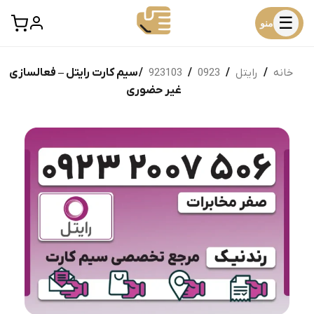
☰
منو
خانه
/
رایتل
/
0923
/
923103
/ سیم کارت رایتل – فعالسازی
غیر حضوری