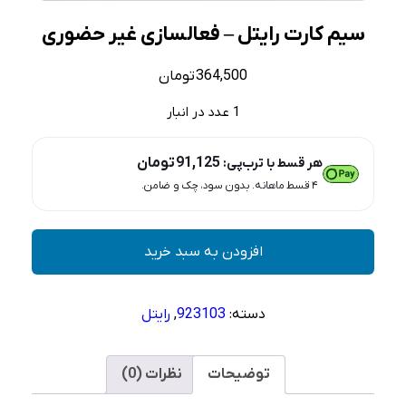
سیم کارت رایتل – فعالسازی غیر حضوری
364,500
تومان
1 عدد در انبار
91,125
تومان
هر قسط با ترب‌پی:
۴ قسط ماهانه. بدون سود، چک و ضامن.
سیم
افزودن به سبد خرید
کارت
رایتل
–
دسته:
923103
,
رایتل
فعالسازی
غیر
حضوری
توضیحات
نظرات (0)
عدد