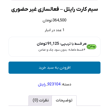
سیم کارت رایتل – فعالسازی غیر حضوری
364,500
تومان
1 عدد در انبار
91,125
تومان
هر قسط با ترب‌پی:
۴ قسط ماهانه. بدون سود، چک و ضامن.
سیم
افزودن به سبد خرید
کارت
رایتل
–
دسته:
923104
,
رایتل
فعالسازی
غیر
حضوری
توضیحات
نظرات (0)
عدد