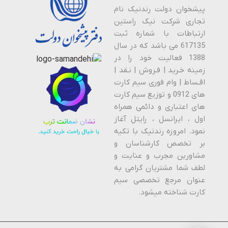
پیشخوان دولت رندنیک نام
تجاری شرکت نیک راستین
ارتباطات با شماره ثبت
617135 می باشد که در سال
1388 فعالیت خود را در
زمینه خـرید | فـروش | نـقد |
اقـساط | وام فوری سیم کارت
های 0912 و توزیع سیم کارت
های اعتباری و دائمی همراه
اول ، ایرانسل ، رایتل آغاز
نمود. امروزه رندنیک با تکیه
بر تخصص کارشناسان و
مشاورین مجرب و عنایت و
لطف شما مشتریان گرامی به
عنوان مرجع تخصصی سیم
کارت شناخته میشود.