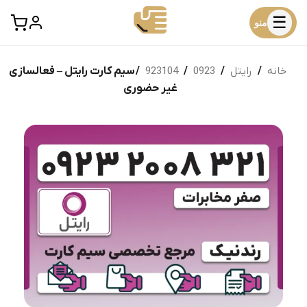
☰
منو
خانه
/
رایتل
/
0923
/
923104
/ سیم کارت رایتل – فعالسازی
غیر حضوری