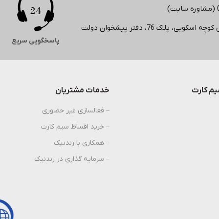
لاک 76، دفتر پیشخوان دولت
پاسخگویی سریع
م کارت
خدمات مشتریان
– فعالسازی غیر حضوری
– خرید اقساط سیم کارت
– همکاری با رندنیک
– سرمایه گذاری در رندنیک