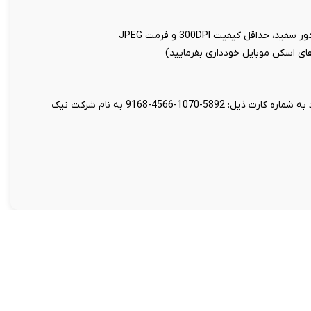
اقل کیفیت 300DPI و فرمت JPEG
 های اسکن موبایل خودداری بفرمایید)
واریز مبلغ 49 هزار تومان بابت هزینه تنظیم قرارداد به شماره کارت ذیل: 5892-1070-4566-9168 به نام شرکت نیک