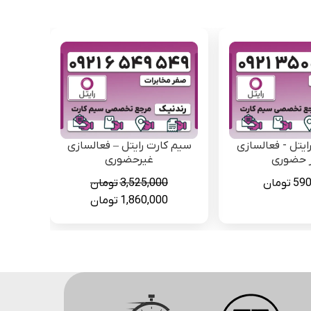
ایتل - فعالسازی
سیم کارت رایتل – فعالسازی
 حضوری
غیرحضوری
590
تومان
3,525,000
تومان
قیمت
قیمت
1,860,000
تومان
اصلی
فعلی
3,525,000 تومان
1,860,000 تومان
بود.
است.