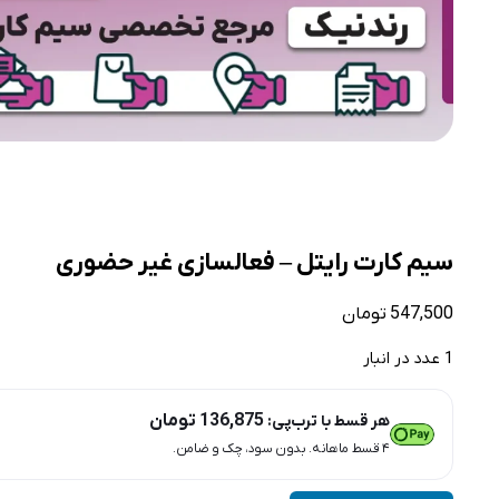
سیم کارت رایتل – فعالسازی غیر حضوری
547,500
تومان
1 عدد در انبار
136,875
تومان
هر قسط با ترب‌پی:
۴ قسط ماهانه. بدون سود، چک و ضامن.