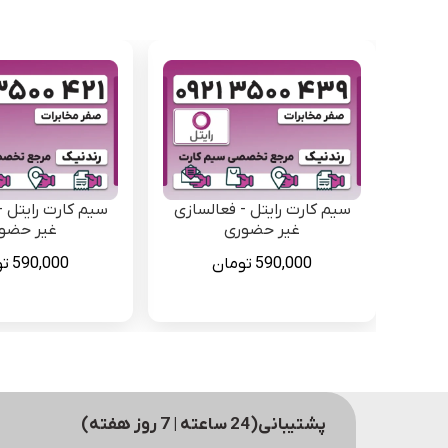
سیم کارت رایتل - فعالسازی
سیم کارت رایتل -
غیر حضوری
غیر حضو
590,000
تومان
590,000
تو
پشتیبانی(24 ساعته | 7 روز هفته)