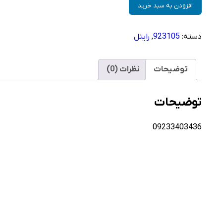
سیم
افزودن به سبد خرید
کارت
رایتل
دسته:
923105
,
رایتل
–
فعالسازی
غیر
توضیحات
نظرات (0)
حضوری
عدد
توضیحات
09233403436