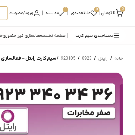
0
0
0
|
|
|
0
تومان
علاقه‌مندی
مقایسه
ورود/عضویت
|
دسته‌بندی سیم کارت
صفحه نخست
فعالسازی غیر حضوری
خر
خانه
/
رایتل
/
0923
/
923105
/ سیم کارت رایتل – فعالسازی