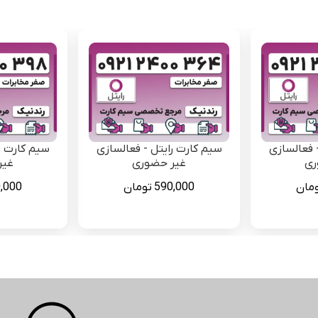
 فعالسازی
سیم کارت رایتل - فعالسازی
سیم کارت ر
ری
غیر حضوری
غیر
مان
590,000
تومان
,000