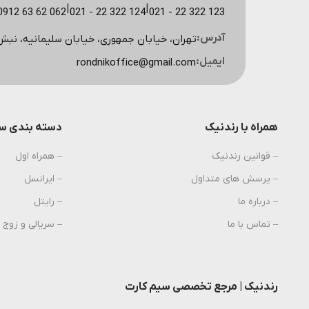
|
|
123 322 22 - 021
124 322 22 - 021
062 62 63 0912 (مشاوره سایت)
آدرس:
تهران، خیابان جمهوری، خیابان سلیمانیه، نبش کوچه اسکویی، پ
ایمیل:
rondnikoffice@gmail.com
همراه با رندنیک
دسته بندی سی
– قوانین رندنیک
– همراه اول
– پرسش های متداول
– ایرانسل
– درباره ما
– رایتل
– تماس با ما
– سریالی و زوج
رندنیک | مرجع تخصصی سیم کارت