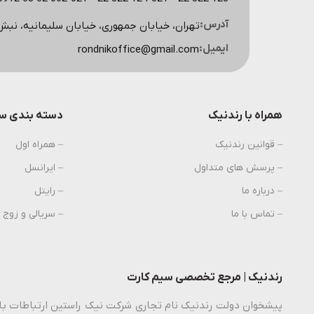
آدرس:
تهران، خیابان جمهوری، خیابان سلیمانیه، نبش کوچه اسکویی، پ
ایمیل:
rondnikoffice@gmail.com
همراه با رندنیک
دسته بندی سی
– قوانین رندنیک
– همراه اول
– پرسش های متداول
– ایرانسل
– درباره ما
– رایتل
– تماس با ما
– سریالی و زوج
رندنیک | مرجع تخصصی سیم کارت