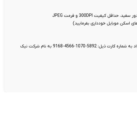
اقل کیفیت 300DPI و فرمت JPEG
 های اسکن موبایل خودداری بفرمایید)
واریز مبلغ 199 هزار تومان بابت هزینه تنظیم قرارداد به شماره کارت ذیل: 5892-1070-4566-9168 به نام شرکت نیک