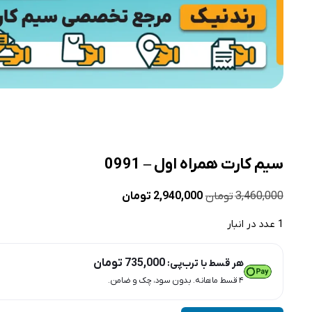
سیم کارت همراه اول – 0991
قیمت
قیمت
3,460,000
تومان
2,940,000
تومان
اصلی
فعلی
1 عدد در انبار
3,460,000 تومان
2,940,000 تومان
بود.
است.
735,000
تومان
هر قسط با ترب‌پی:
۴ قسط ماهانه. بدون سود، چک و ضامن.