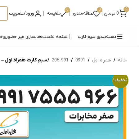
0
0
0
|
|
|
0
تومان
علاقه‌مندی
مقایسه
ورود/عضویت
|
دسته‌بندی سیم کارت
صفحه نخست
فعالسازی غیر حضوری
خر
خانه
/
همراه اول
/
0991
/
991-205
/ سیم کارت همراه اول – 0991
تخفیف!