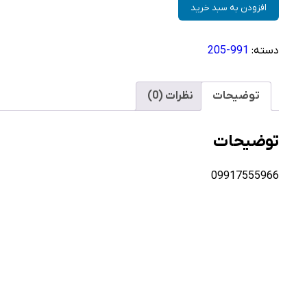
سیم
افزودن به سبد خرید
کارت
همراه
دسته:
991-205
اول
–
0991
توضیحات
نظرات (0)
عدد
توضیحات
09917555966