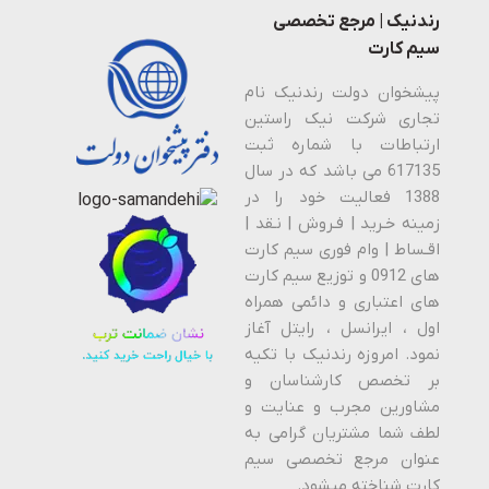
رندنیک | مرجع تخصصی
سیم کارت
پیشخوان دولت رندنیک نام
تجاری شرکت نیک راستین
ارتباطات با شماره ثبت
617135 می باشد که در سال
1388 فعالیت خود را در
زمینه خـرید | فـروش | نـقد |
اقـساط | وام فوری سیم کارت
های 0912 و توزیع سیم کارت
های اعتباری و دائمی همراه
اول ، ایرانسل ، رایتل آغاز
نمود. امروزه رندنیک با تکیه
بر تخصص کارشناسان و
مشاورین مجرب و عنایت و
لطف شما مشتریان گرامی به
عنوان مرجع تخصصی سیم
کارت شناخته میشود.