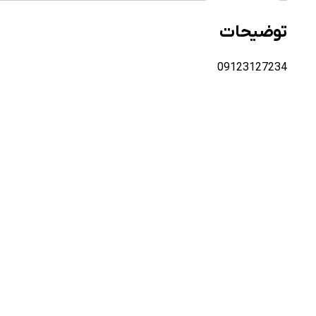
توضیحات
09123127234