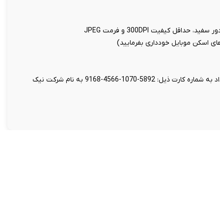
اقل کیفیت 300DPI و فرمت JPEG
 های اسکن موبایل خودداری بفرمایید)
واریز مبلغ 199 هزار تومان بابت هزینه تنظیم قرارداد به شماره کارت ذیل: 5892-1070-4566-9168 به نام شرکت نیک