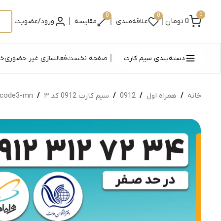
0
0
0
|
|
|
0
تومان
علاقه‌مندی
مقایسه
ورود/عضویت
|
دسته‌بندی سیم کارت
صفحه نخست
فعالسازی غیر حضوری
خر
خانه
/
همراه اول
/
0912
/
سیم کارت 0912 کد ۳
/
code3-mn