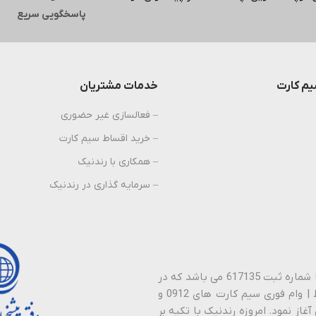
پاسخگویی سریع
م کارت
خدمات مشتریان
– فعالسازی غیر حضوری
– خرید اقساط سیم کارت
– همکاری با رندنیک
– سرمایه گذاری در رندنیک
پیشخوان دولت رندنیک نام تجاری شرکت نیک راستین ارتباطات با شماره ثبت 617135 می باشد که در
سال 1388 فعالیت خود را در زمینه خـرید | فـروش | نـقد | اقـساط | وام فوری سیم کارت های 0912 و
آغاز نمود. امروزه رندنیک با تکیه بر