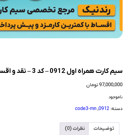
سیم کارت همراه اول 0912 – کد 3 – نقد و اقساط
97,000,000
تومان
ناموجود
دسته:
0912
,
code3-mn
توضیحات
نظرات (0)