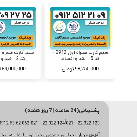
سیم کارت همراه اول 0912 –
کد 5 – نقد و اقساط
کد 2 – نقد و اقساط
98,250,000
تومان
189,000,000
پشتیبانی(24 ساعته | 7 روز هفته)
|
|
123 322 22 - 021
124 322 22 - 021
062 62 63 0912 (مشاوره سایت)
آدرس:
تهران، خیابان جمهوری، خیابان سلیمانیه، نبش کوچه اسکویی، پ