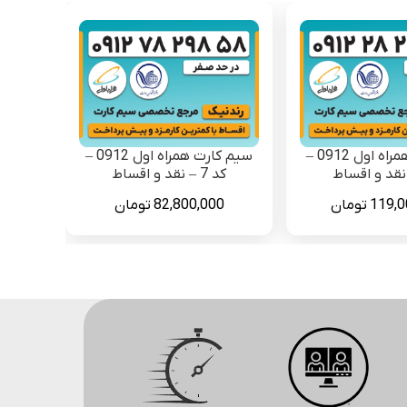
سیم کارت همراه اول 0912 –
سیم کارت همراه اول 0912 –
کد 7 – نقد و اقساط
119,0
تومان
82,800,000
تومان