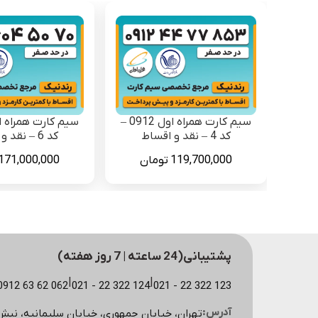
سیم کارت همراه اول 0912 –
کد 4 – نقد و اقساط
کد 6 – نقد و اقساط
119,700,000
تومان
171,000,000
پشتیبانی(24 ساعته | 7 روز هفته)
|
|
123 322 22 - 021
124 322 22 - 021
062 62 63 0912 (مشاوره سایت)
آدرس:
تهران، خیابان جمهوری، خیابان سلیمانیه، نبش کوچه اسکویی، پ