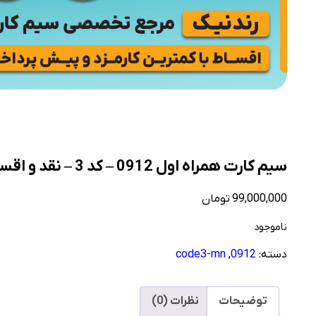
سیم کارت همراه اول 0912 – کد 3 – نقد و اقساط
99,000,000
تومان
ناموجود
دسته:
0912
,
code3-mn
توضیحات
نظرات (0)