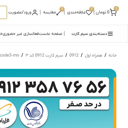
0
0
0
|
|
|
0
تومان
علاقه‌مندی
مقایسه
ورود/عضویت
|
دسته‌بندی سیم کارت
صفحه نخست
فعالسازی غیر حضوری
خر
خانه
/
همراه اول
/
0912
/
سیم کارت 0912 کد ۳
/
code3-mn