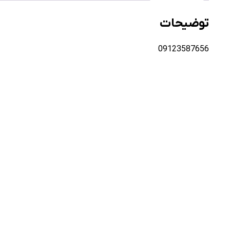
توضیحات
09123587656