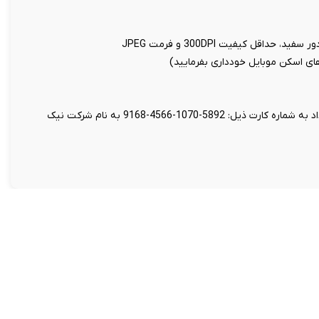
اقل کیفیت 300DPI و فرمت JPEG
 های اسکن موبایل خودداری بفرمایید)
واریز مبلغ 199 هزار تومان بابت هزینه تنظیم قرارداد به شماره کارت ذیل: 5892-1070-4566-9168 به نام شرکت نیک