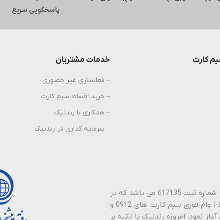
پاسخگویی سریع
م کارت
خدمات مشتریان
– فعالسازی غیر حضوری
– خرید اقساط سیم کارت
– همکاری با رندنیک
– سرمایه گذاری در رندنیک
پیشخوان دولت رندنیک نام تجاری شرکت نیک راستین ارتباطات با شماره ثبت 617135 می باشد که در
سال 1388 فعالیت خود را در زمینه خـرید | فـروش | نـقد | اقـساط | وام فوری سیم کارت های 0912 و
آغاز نمود. امروزه رندنیک با تکیه بر