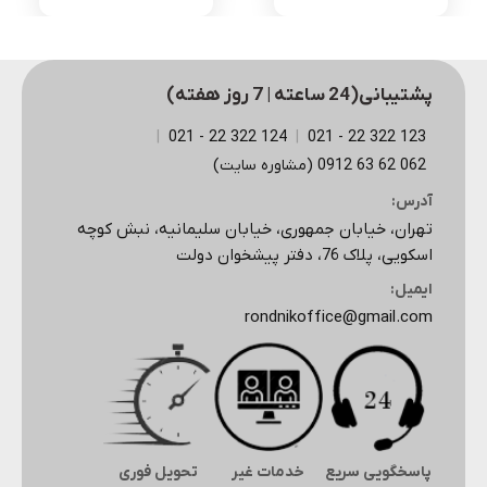
اصلی
فعلی
اصلی
فعلی
3,525,000 تومان
1,860,000 تومان
3,525,000 تومان
بود.
است.
بود.
است.
پشتیبانی(24 ساعته | 7 روز هفته)
|
124 322 22 - 021
|
123 322 22 - 021
062 62 63 0912 (مشاوره سایت)
آدرس:
تهران، خیابان جمهوری، خیابان سلیمانیه، نبش کوچه
اسکویی، پلاک 76، دفتر پیشخوان دولت
ایمیل:
rondnikoffice@gmail.com
پاسخگویی سریع
خدمات غیر
تحویل فوری