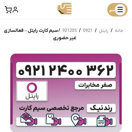
☰
منو
خانه
/
رایتل
/
0921
/
921205
/ سیم کارت رایتل – فعالسازی
غیر حضوری