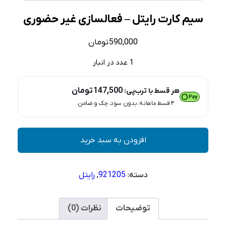
سیم کارت رایتل – فعالسازی غیر حضوری
590,000
تومان
1 عدد در انبار
147,500
تومان
هر قسط با ترب‌پی:
۴ قسط ماهانه. بدون سود، چک و ضامن.
سیم
افزودن به سبد خرید
کارت
رایتل
-
دسته:
921205
,
رایتل
فعالسازی
غیر
حضوری
توضیحات
نظرات (0)
عدد