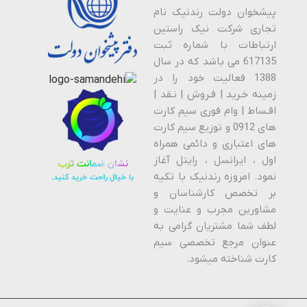
پیشخوان دولت رندنیک نام
تجاری شرکت نیک راستین
ارتباطات با شماره ثبت
617135 می باشد که در سال
1388 فعالیت خود را در
زمینه خـرید | فـروش | نـقد |
اقـساط | وام فوری سیم کارت
های 0912 و توزیع سیم کارت
های اعتباری و دائمی همراه
اول ، ایرانسل ، رایتل آغاز
نمود. امروزه رندنیک با تکیه
بر تخصص کارشناسان و
مشاورین مجرب و عنایت و
لطف شما مشتریان گرامی به
عنوان مرجع تخصصی سیم
کارت شناخته میشود.