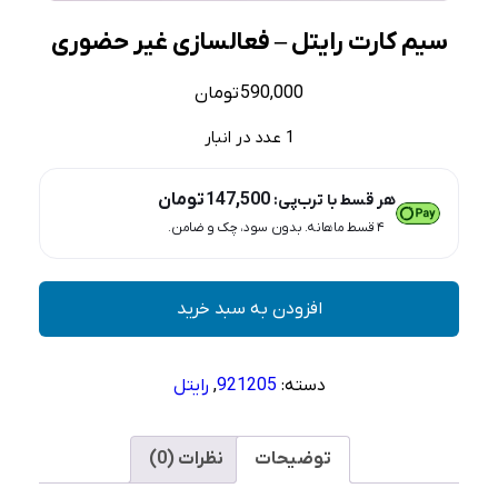
سیم کارت رایتل – فعالسازی غیر حضوری
590,000
تومان
1 عدد در انبار
147,500
تومان
هر قسط با ترب‌پی:
۴ قسط ماهانه. بدون سود، چک و ضامن.
سیم
افزودن به سبد خرید
کارت
رایتل
-
دسته:
921205
,
رایتل
فعالسازی
غیر
حضوری
توضیحات
نظرات (0)
عدد