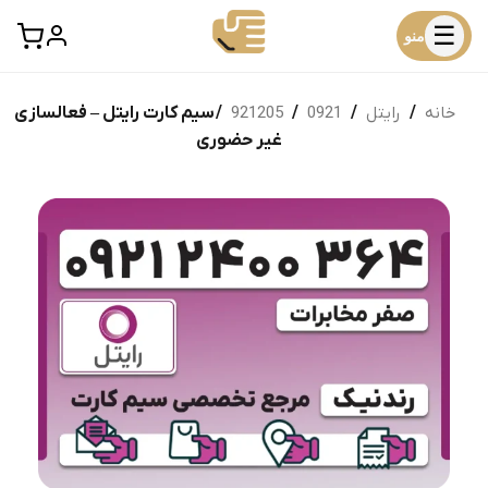
☰
منو
خانه
/
رایتل
/
0921
/
921205
/ سیم کارت رایتل – فعالسازی
غیر حضوری