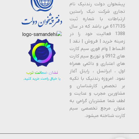
پیشخوان دولت رندنیک نام
تجاری شرکت نیک راستین
ارتباطات با شماره ثبت
617135 می باشد که در سال
1388 فعالیت خود را در
زمینه خـرید | فـروش | نـقد |
اقـساط | وام فوری سیم کارت
های 0912 و توزیع سیم کارت
های اعتباری و دائمی همراه
اول ، ایرانسل ، رایتل آغاز
نمود. امروزه رندنیک با تکیه
بر تخصص کارشناسان و
مشاورین مجرب و عنایت و
لطف شما مشتریان گرامی به
عنوان مرجع تخصصی سیم
کارت شناخته میشود.