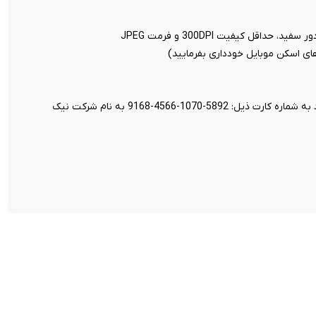
اقل کیفیت 300DPI و فرمت JPEG
 های اسکن موبایل خودداری بفرمایید)
واریز مبلغ 49 هزار تومان بابت هزینه تنظیم قرارداد به شماره کارت ذیل: 5892-1070-4566-9168 به نام شرکت نیک