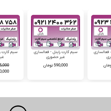
 فعالسازی
سیم کارت رایتل - فعالسازی
سیم کارت ر
ری
غیر حضوری
غی
مان
590,000
تومان
5,000
قیمت
0,000
اصلی
بود.