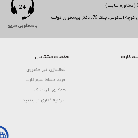
لاک 76، دفتر پیشخوان دولت
پاسخگویی سریع
م کارت
خدمات مشتریان
– فعالسازی غیر حضوری
– خرید اقساط سیم کارت
– همکاری با رندنیک
– سرمایه گذاری در رندنیک