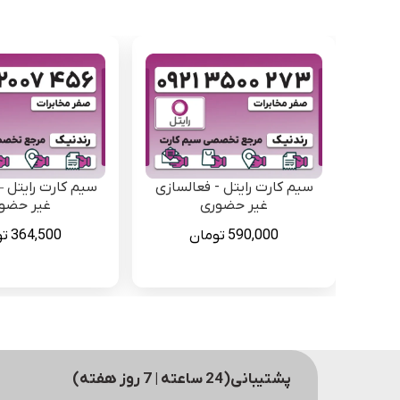
سیم کارت رایتل - فعالسازی
سیم کارت رایتل –
غیر حضوری
غیر حضو
590,000
تومان
364,500
تو
پشتیبانی(24 ساعته | 7 روز هفته)