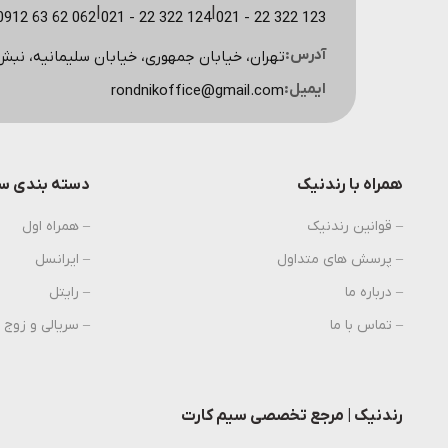
|
|
123 322 22 - 021
124 322 22 - 021
062 62 63 0912 (مشاوره سایت)
آدرس:
تهران، خیابان جمهوری، خیابان سلیمانیه، نبش کوچه اسکویی، پ
ایمیل:
rondnikoffice@gmail.com
همراه با رندنیک
دسته بندی سی
– قوانین رندنیک
– همراه اول
– پرسش های متداول
– ایرانسل
– درباره ما
– رایتل
– تماس با ما
– سریالی و زوج
رندنیک | مرجع تخصصی سیم کارت