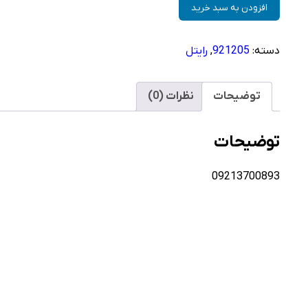
سیم
افزودن به سبد خرید
کارت
رایتل
دسته:
921205
,
رایتل
–
فعالسازی
غیر
توضیحات
نظرات (0)
حضوری
عدد
توضیحات
09213700893