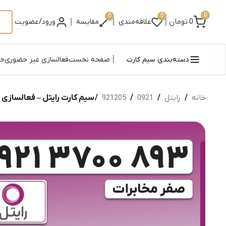
0
0
0
|
|
|
0
تومان
علاقه‌مندی
مقایسه
ورود/عضویت
|
دسته‌بندی سیم کارت
صفحه نخست
فعالسازی غیر حضوری
خر
خانه
/
رایتل
/
0921
/
921205
/ سیم کارت رایتل – فعالسازی