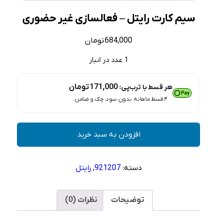
سیم کارت رایتل – فعالسازی غیر حضوری
684,000
تومان
1 عدد در انبار
171,000
تومان
هر قسط با ترب‌پی:
۴ قسط ماهانه. بدون سود، چک و ضامن.
سیم
افزودن به سبد خرید
کارت
رایتل
–
دسته:
921207
,
رایتل
فعالسازی
غیر
حضوری
توضیحات
نظرات (0)
عدد