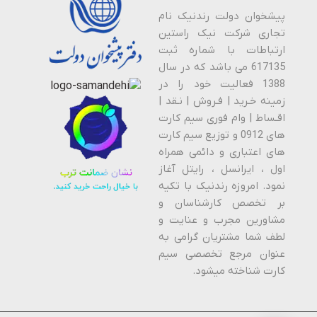
پیشخوان دولت رندنیک نام
تجاری شرکت نیک راستین
ارتباطات با شماره ثبت
617135 می باشد که در سال
1388 فعالیت خود را در
زمینه خـرید | فـروش | نـقد |
اقـساط | وام فوری سیم کارت
های 0912 و توزیع سیم کارت
های اعتباری و دائمی همراه
اول ، ایرانسل ، رایتل آغاز
نمود. امروزه رندنیک با تکیه
بر تخصص کارشناسان و
مشاورین مجرب و عنایت و
لطف شما مشتریان گرامی به
عنوان مرجع تخصصی سیم
کارت شناخته میشود.