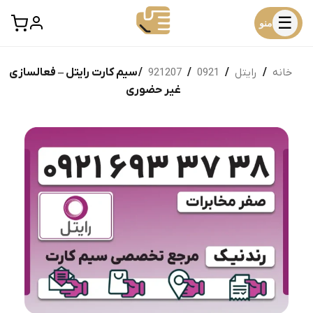
☰
منو
خانه
/
رایتل
/
0921
/
921207
/ سیم کارت رایتل – فعالسازی
غیر حضوری