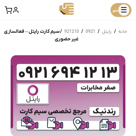
☰
منو
خانه
/
رایتل
/
0921
/
921210
/ سیم کارت رایتل – فعالسازی
غیر حضوری