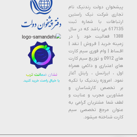
پیشخوان دولت رندنیک نام
تجاری شرکت نیک راستین
ارتباطات با شماره ثبت
617135 می باشد که در سال
1388 فعالیت خود را در
زمینه خـرید | فـروش | نـقد |
اقـساط | وام فوری سیم کارت
های 0912 و توزیع سیم کارت
های اعتباری و دائمی همراه
اول ، ایرانسل ، رایتل آغاز
نمود. امروزه رندنیک با تکیه
بر تخصص کارشناسان و
مشاورین مجرب و عنایت و
لطف شما مشتریان گرامی به
عنوان مرجع تخصصی سیم
کارت شناخته میشود.