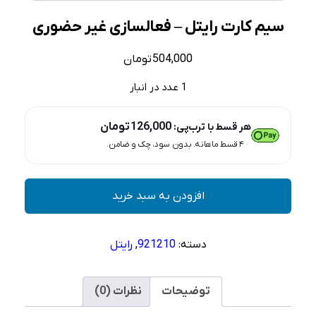
سیم کارت رایتل – فعالسازی غیر حضوری
504,000
تومان
1 عدد در انبار
126,000
تومان
هر قسط با ترب‌پی:
۴ قسط ماهانه. بدون سود، چک و ضامن.
سیم
افزودن به سبد خرید
کارت
رایتل
–
دسته:
921210
,
رایتل
فعالسازی
غیر
حضوری
توضیحات
نظرات (0)
عدد