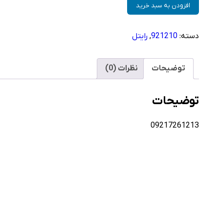
سیم
افزودن به سبد خرید
کارت
رایتل
دسته:
921210
,
رایتل
–
فعالسازی
غیر
توضیحات
نظرات (0)
حضوری
عدد
توضیحات
09217261213