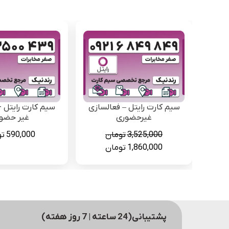
سیم کارت رایتل – فعالسازی
سیم کارت رایتل -
غیرحضوری
غیر حضو
3,525,000
تومان
590,000
تو
قیمت
قیمت
1,860,000
تومان
اصلی
فعلی
3,525,000 تومان
1,860,000 تومان
بود.
است.
پشتیبانی(24 ساعته | 7 روز هفته)