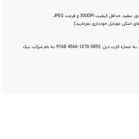
اقل کیفیت 300DPI و فرمت JPEG
 های اسکن موبایل خودداری بفرمایید)
واریز مبلغ 49 هزار تومان بابت هزینه تنظیم قرارداد به شماره کارت ذیل: 5892-1070-4566-9168 به نام شرکت نیک