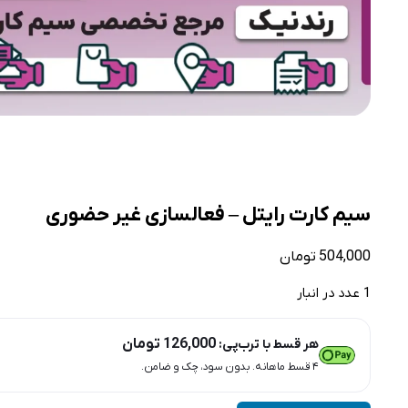
سیم کارت رایتل – فعالسازی غیر حضوری
504,000
تومان
1 عدد در انبار
126,000
تومان
هر قسط با ترب‌پی:
۴ قسط ماهانه. بدون سود، چک و ضامن.