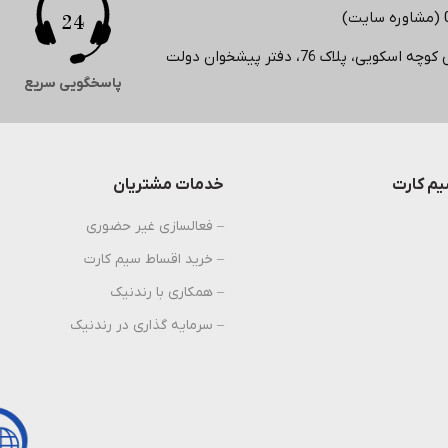
لاک 76، دفتر پیشخوان دولت
پاسخگویی سریع
م کارت
خدمات مشتریان
– فعالسازی غیر حضوری
– خرید اقساط سیم کارت
– همکاری با رندنیک
– سرمایه گذاری در رندنیک