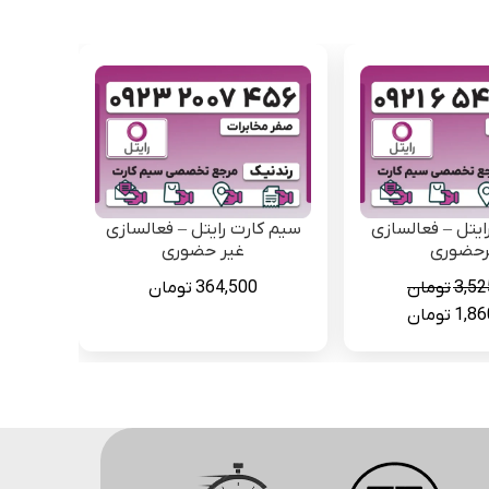
ایتل – فعالسازی
سیم کارت رایتل – فعالسازی
رحضوری
غیر حضوری
3,52
تومان
364,500
تومان
قیمت
1,86
تومان
فعلی
3,525,000 تومان
1,860,000 تومان
است.