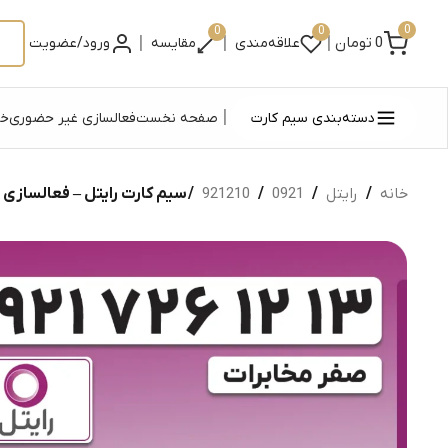
0
0
0
|
|
|
0
تومان
علاقه‌مندی
مقایسه
ورود/عضویت
|
دسته‌بندی سیم کارت
صفحه نخست
فعالسازی غیر حضوری
خر
خانه
/
رایتل
/
0921
/
921210
/ سیم کارت رایتل – فعالسازی