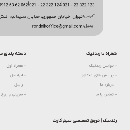
|
|
123 322 22 - 021
124 322 22 - 021
062 62 63 0912 (مشاوره سایت)
آدرس:
تهران، خیابان جمهوری، خیابان سلیمانیه، نبش کوچه اسکویی، پ
ایمیل:
rondnikoffice@gmail.com
همراه با رندنیک
دسته بندی سی
– قوانین رندنیک
– همراه اول
– پرسش های متداول
– ایرانسل
– درباره ما
– رایتل
– تماس با ما
– سریالی و زوج
رندنیک | مرجع تخصصی سیم کارت