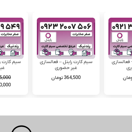
 فعالسازی
سیم کارت رایتل – فعالسازی
سیم کارت ر
ری
غیر حضوری
غی
مان
364,500
تومان
5,000
قیمت
0,000
اصلی
بود.