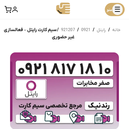
☰
منو
خانه
/
رایتل
/
0921
/
921207
/ سیم کارت رایتل – فعالسازی
غیر حضوری