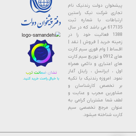
پیشخوان دولت رندنیک نام
تجاری شرکت نیک راستین
ارتباطات با شماره ثبت
617135 می باشد که در سال
1388 فعالیت خود را در
زمینه خـرید | فـروش | نـقد |
اقـساط | وام فوری سیم کارت
های 0912 و توزیع سیم کارت
های اعتباری و دائمی همراه
اول ، ایرانسل ، رایتل آغاز
نمود. امروزه رندنیک با تکیه
بر تخصص کارشناسان و
مشاورین مجرب و عنایت و
لطف شما مشتریان گرامی به
عنوان مرجع تخصصی سیم
کارت شناخته میشود.