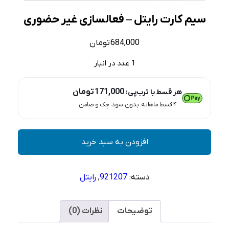
سیم کارت رایتل – فعالسازی غیر حضوری
684,000
تومان
1 عدد در انبار
171,000
تومان
هر قسط با ترب‌پی:
۴ قسط ماهانه. بدون سود، چک و ضامن.
سیم
افزودن به سبد خرید
کارت
رایتل
–
دسته:
921207
,
رایتل
فعالسازی
غیر
حضوری
توضیحات
نظرات (0)
عدد