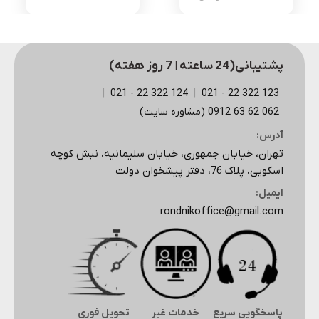
اصلی
فعلی
3,525,000 تومان
1,860,000 تومان
بود.
است.
پشتیبانی(24 ساعته | 7 روز هفته)
|
124 322 22 - 021
|
123 322 22 - 021
062 62 63 0912 (مشاوره سایت)
آدرس:
تهران، خیابان جمهوری، خیابان سلیمانیه، نبش کوچه
اسکویی، پلاک 76، دفتر پیشخوان دولت
ایمیل:
rondnikoffice@gmail.com
پاسخگویی سریع
خدمات غیر
تحویل فوری