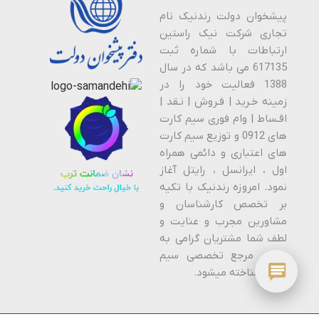
پیشخوان دولت رندنیک نام
تجاری شرکت نیک راستین
ارتباطات با شماره ثبت
617135 می باشد که در سال
1388 فعالیت خود را در
زمینه خـرید | فـروش | نـقد |
اقـساط | وام فوری سیم کارت
های 0912 و توزیع سیم کارت
های اعتباری و دائمی همراه
اول ، ایرانسل ، رایتل آغاز
نمود. امروزه رندنیک با تکیه
بر تخصص کارشناسان و
مشاورین مجرب و عنایت و
لطف شما مشتریان گرامی به
عنوان مرجع تخصصی سیم
کارت شناخته میشود.