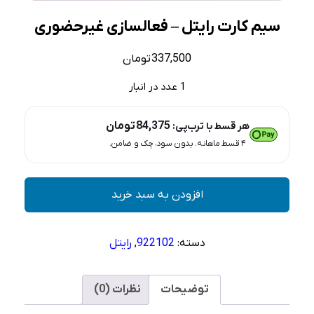
سیم کارت رایتل – فعالسازی غیرحضوری
337,500
تومان
1 عدد در انبار
84,375
تومان
هر قسط با ترب‌پی:
۴ قسط ماهانه. بدون سود، چک و ضامن.
سیم
افزودن به سبد خرید
کارت
رایتل
–
دسته:
922102
,
رایتل
فعالسازی
غیرحضوری
عدد
توضیحات
نظرات (0)