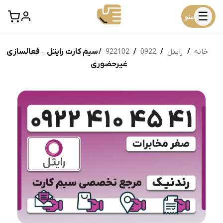
☰
منو
خانه
/
رایتل
/
0922
/
922102
/ سیم کارت رایتل – فعالسازی
غیرحضوری