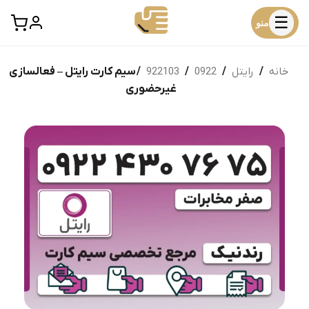
☰
منو
خانه
/
رایتل
/
0922
/
922103
/ سیم کارت رایتل – فعالسازی
غیرحضوری