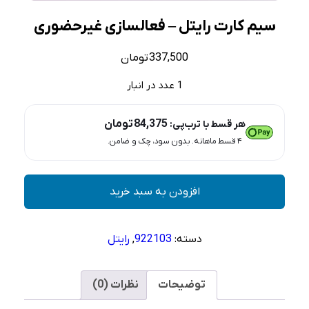
سیم کارت رایتل – فعالسازی غیرحضوری
337,500
تومان
1 عدد در انبار
84,375
تومان
هر قسط با ترب‌پی:
۴ قسط ماهانه. بدون سود، چک و ضامن.
سیم
افزودن به سبد خرید
کارت
رایتل
–
دسته:
922103
,
رایتل
فعالسازی
غیرحضوری
عدد
توضیحات
نظرات (0)