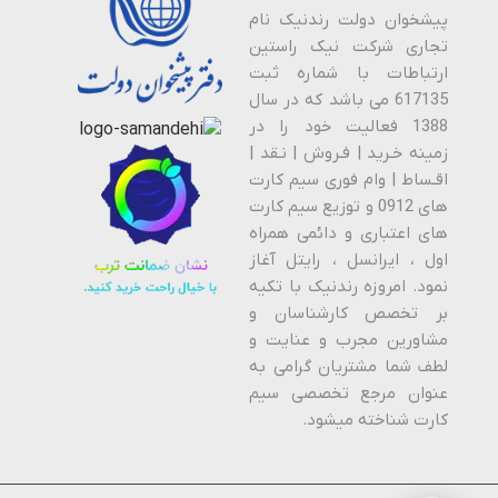
پیشخوان دولت رندنیک نام
تجاری شرکت نیک راستین
ارتباطات با شماره ثبت
617135 می باشد که در سال
1388 فعالیت خود را در
زمینه خـرید | فـروش | نـقد |
اقـساط | وام فوری سیم کارت
های 0912 و توزیع سیم کارت
های اعتباری و دائمی همراه
اول ، ایرانسل ، رایتل آغاز
نمود. امروزه رندنیک با تکیه
بر تخصص کارشناسان و
مشاورین مجرب و عنایت و
لطف شما مشتریان گرامی به
عنوان مرجع تخصصی سیم
کارت شناخته میشود.