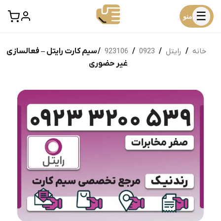
☰
منو
خانه
/
رایتل
/
0923
/
923106
/ سیم کارت رایتل – فعالسازی
غیر حضوری