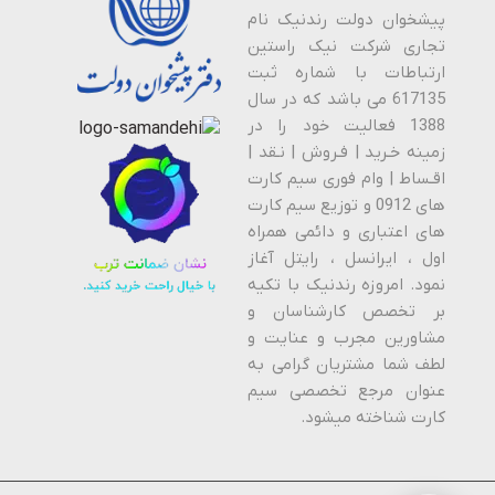
پیشخوان دولت رندنیک نام
تجاری شرکت نیک راستین
ارتباطات با شماره ثبت
617135 می باشد که در سال
1388 فعالیت خود را در
زمینه خـرید | فـروش | نـقد |
اقـساط | وام فوری سیم کارت
های 0912 و توزیع سیم کارت
های اعتباری و دائمی همراه
اول ، ایرانسل ، رایتل آغاز
نمود. امروزه رندنیک با تکیه
بر تخصص کارشناسان و
مشاورین مجرب و عنایت و
لطف شما مشتریان گرامی به
عنوان مرجع تخصصی سیم
کارت شناخته میشود.