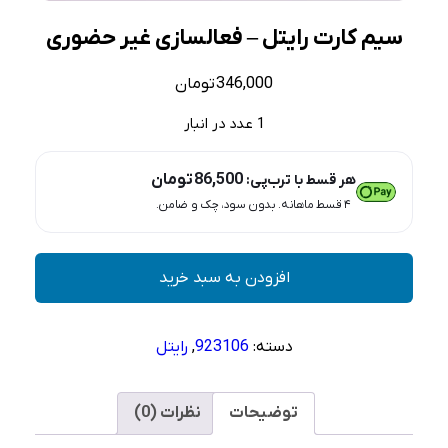
سیم کارت رایتل – فعالسازی غیر حضوری
346,000
تومان
1 عدد در انبار
86,500
تومان
هر قسط با ترب‌پی:
۴ قسط ماهانه. بدون سود، چک و ضامن.
سیم
افزودن به سبد خرید
کارت
رایتل
–
دسته:
923106
,
رایتل
فعالسازی
غیر
حضوری
توضیحات
نظرات (0)
عدد