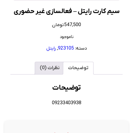
سیم کارت رایتل – فعالسازی غیر حضوری
547,500
تومان
ناموجود
دسته:
923105
,
رایتل
توضیحات
نظرات (0)
توضیحات
09233403938