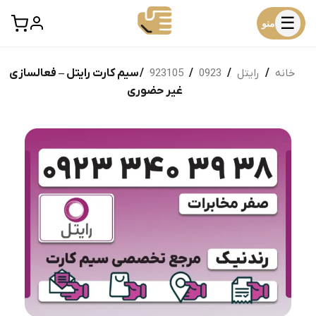
☰
منو
خانه
/
رایتل
/
0923
/
923105
/ سیم کارت رایتل – فعالسازی
غیر حضوری