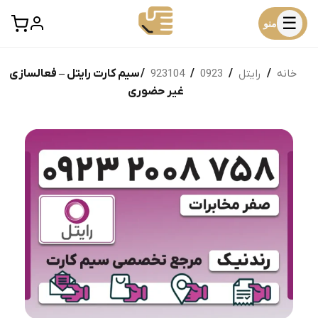
☰
منو
خانه
/
رایتل
/
0923
/
923104
/ سیم کارت رایتل – فعالسازی
غیر حضوری