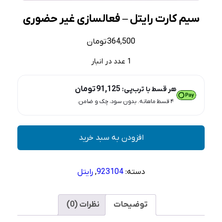
سیم کارت رایتل – فعالسازی غیر حضوری
364,500
تومان
1 عدد در انبار
91,125
تومان
هر قسط با ترب‌پی:
۴ قسط ماهانه. بدون سود، چک و ضامن.
سیم
افزودن به سبد خرید
کارت
رایتل
–
دسته:
923104
,
رایتل
فعالسازی
غیر
حضوری
توضیحات
نظرات (0)
عدد