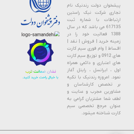
پیشخوان دولت رندنیک نام
تجاری شرکت نیک راستین
ارتباطات با شماره ثبت
617135 می باشد که در سال
1388 فعالیت خود را در
زمینه خـرید | فـروش | نـقد |
اقـساط | وام فوری سیم کارت
های 0912 و توزیع سیم کارت
های اعتباری و دائمی همراه
اول ، ایرانسل ، رایتل آغاز
نمود. امروزه رندنیک با تکیه
بر تخصص کارشناسان و
مشاورین مجرب و عنایت و
لطف شما مشتریان گرامی به
عنوان مرجع تخصصی سیم
کارت شناخته میشود.